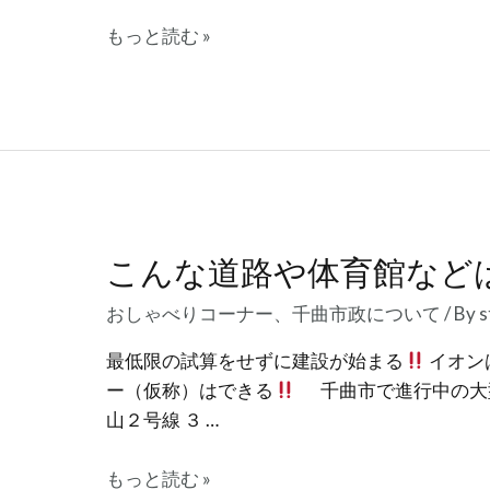
補
巨
し
もっと読む »
額
ま
な
し
投
た！
資
情
報
開
こんな道路や体育館など
示
と
おしゃべりコーナー
、
千曲市政について
/ By
s
説
明
最低限の試算をせずに建設が始まる
イオン
を
ー（仮称）はできる
千曲市で進行中の大型
求
山２号線 ３ …
め
こ
る
もっと読む »