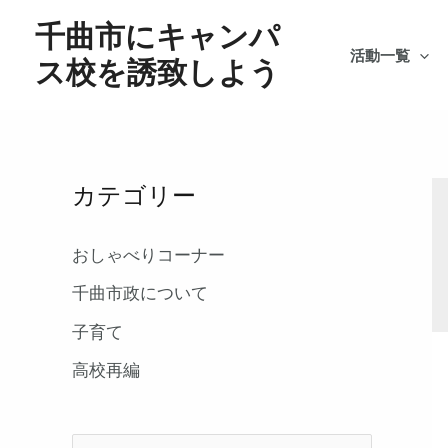
内
千曲市にキャンパ
容
活動一覧
ス校を誘致しよう
を
ス
キ
ッ
プ
カテゴリー
おしゃべりコーナー
千曲市政について
子育て
高校再編