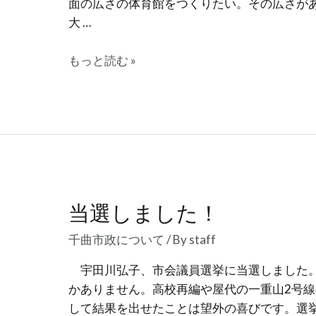
面の広さの体育館をつくりたい。その広さが
大 …
稼
もっと読む »
げ
る
街
に
す
る
当選しました！
千曲市政について
/ By
staff
宇田川弘子、市会議員選挙に当選しました。
かありません。高校再編や屋代の一重山2号
して結果を出せたことは望外の喜びです。選