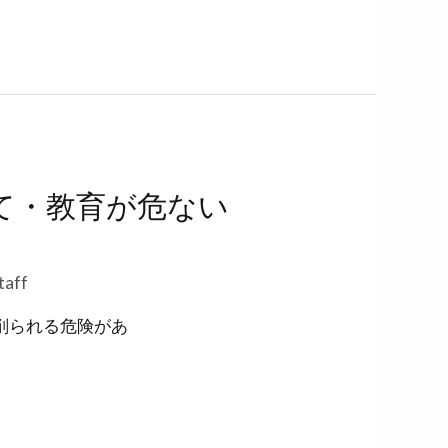
て・教育が危ない
taff
削られる危険があ
る