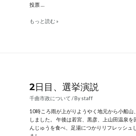
投票 …
当
もっと読む »
選
し
ま
し
た！
2日目、選挙演説
千曲市政について
/ By
staff
10時ころ雨が上がりようやく地元から小船山
しました。 午後は若宮、黒彦、上山田温泉を
んじゅうを食べ、足湯につかりリフレッシュし
まし …