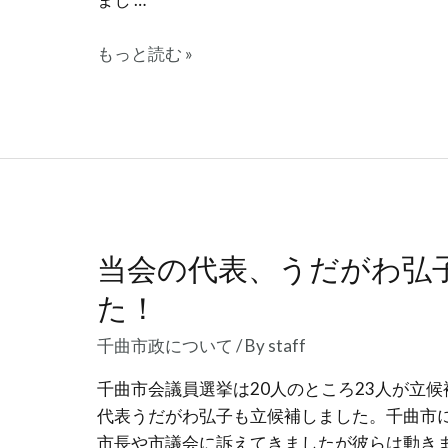
2
もっと読む »
日
目、
選
挙
演
説
当会の代表、うだがわ弘
た！
千曲市政について
/ By
staff
千曲市会議員選挙は20人のところ23人が立
代表うだがわ弘子も立候補しました。千曲市
市長や市議会に訴えてきましたが彼らは動き