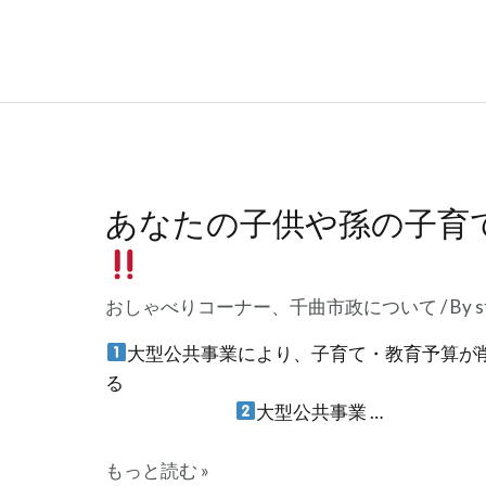
ん
な
道
路
や
体
育
あなたの子供や孫の子育
館
な
ど
おしゃべりコーナー
、
千曲市政について
/ By
s
は、
本
大型公共事業により、子育て・教育予算が
当
に
大型公共事業 …
必
要
あ
もっと読む »
か