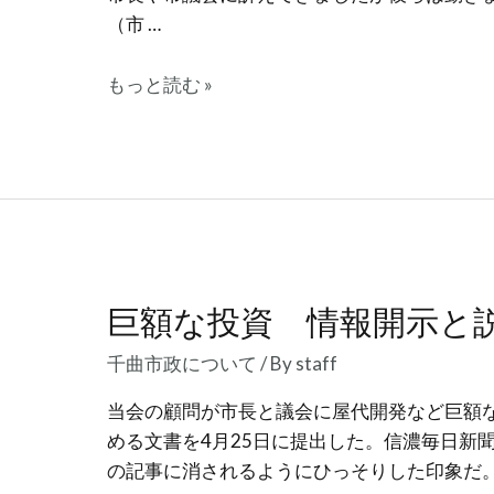
（市 …
当
もっと読む »
会
の
代
表、
う
だ
が
巨額な投資 情報開示と
わ
弘
千曲市政について
/ By
staff
子
が
当会の顧問が市長と議会に屋代開発など巨額
立
める文書を4月25日に提出した。信濃毎日新聞
候
の記事に消されるようにひっそりした印象だ。